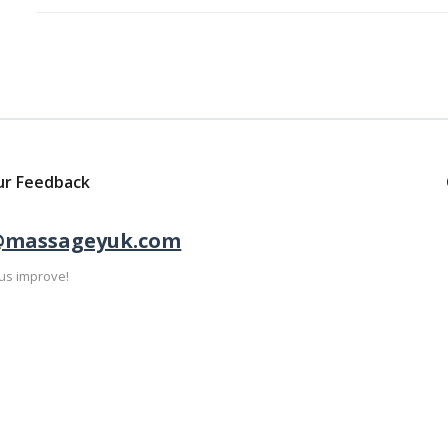
ur Feedback
@massageyuk.com
us improve!