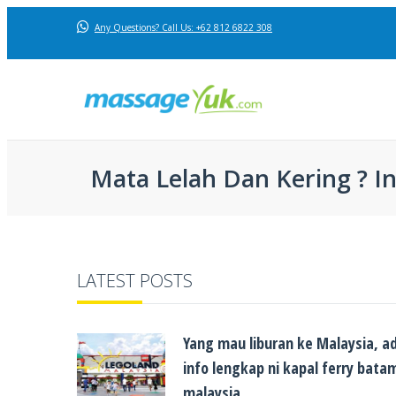
Any Questions? Call Us: +62 812 6822 308
Mata Lelah Dan Kering ? I
LATEST POSTS
Yang mau liburan ke Malaysia, a
info lengkap ni kapal ferry bat
malaysia