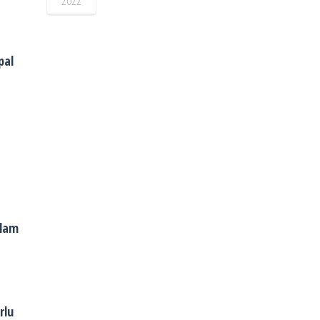
2022
pal
alam
rlu