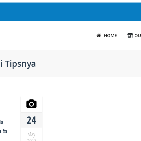
HOME
OU
ni Tipsnya
24
da
am ⇆
May