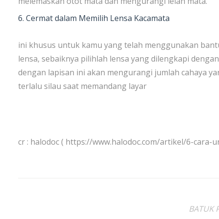
melemaskan otot mata dan mengurangi lelah mata.
6. Cermat dalam Memilih Lensa Kacamata
ini khusus untuk kamu yang telah menggunakan bantu
lensa, sebaiknya pilihlah lensa yang dilengkapi dengan l
dengan lapisan ini akan mengurangi jumlah cahaya y
terlalu silau saat memandang layar
cr : halodoc ( https://www.halodoc.com/artikel/6-cara-
BATUK P