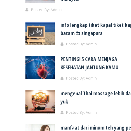
Posted By:
Admin
info lengkap tiket kapal tiket ka
batam ⇆ singapura
Posted By:
Admin
PENTING! 5 CARA MENJAGA
KESEHATAN JANTUNG KAMU
Posted By:
Admin
mengenal Thai massage lebih d
yuk
Posted By:
Admin
manfaat dari minum teh yang pe