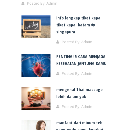
Posted By:
Admin
info lengkap tiket kapal
tiket kapal batam ⇆
singapura
Posted By:
Admin
PENTING! 5 CARA MENJAGA
KESEHATAN JANTUNG KAMU
Posted By:
Admin
mengenal Thai massage
lebih dalam yuk
Posted By:
Admin
manfaat dari minum teh
yang perlu kamu ketahui