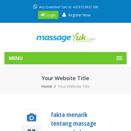
Any Questions? Call Us: +62 812 6822 308
Login
Register Now
MENU
Your Website Title
Home
Your Website Title
fakta menarik
tentang massage